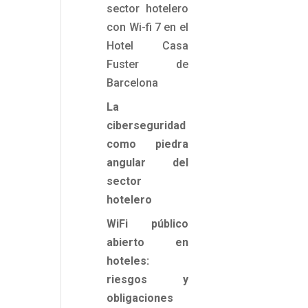
sector hotelero
con Wi-fi 7 en el
Hotel Casa
s
Fuster de
a
Barcelona
o
s
La
o
ciberseguridad
como piedra
angular del
r
sector
n
hotelero
l
WiFi público
a
abierto en
hoteles:
o
riesgos y
r
obligaciones