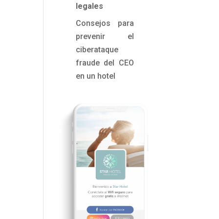
a
legales
e
Consejos para
a
prevenir el
e
ciberataque
a
fraude del CEO
en un hotel
s
a
s
l