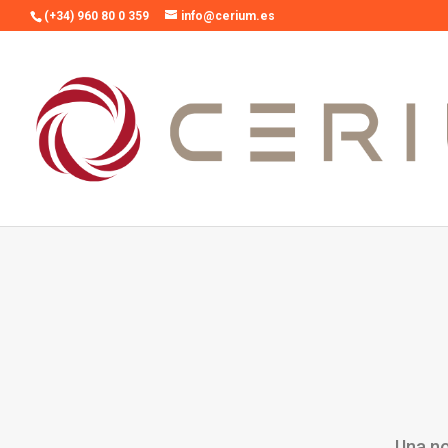
(+34) 960 80 0 359
info@cerium.es
Una no