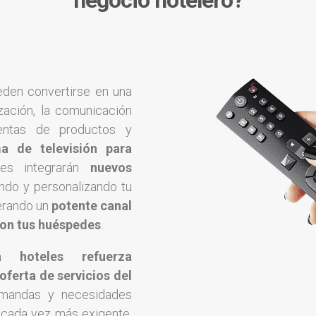
negocio hotelero?
eden convertirse en una
ización, la comunicación
entas de productos y
ma de televisión para
nes integrarán
nuevos
ando y personalizando tu
erando un
potente canal
con tus huéspedes
.
a hoteles refuerza
oferta de servicios del
emandas y necesidades
 cada vez más exigente,