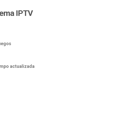
tema IPTV
uegos
empo actualizada